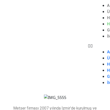
A
Ü
H
H
G
İ
A
Ü
H
H
G
İ
Metser firması 2007 yılında İzmir’de kurulmuş ve